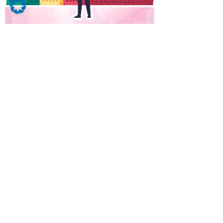
Hi!
Wir sind das A-Team! Die Mitarbeiterinnen
und Mitarbeiter der Firma Alt-Bau aus Cham!
Wir bauen nicht irgendwas, irgendwo! Wir
sprechen Klartext! Bei uns baust du keine
„Werte“, du baust keine „Zukunft“. Bei uns
baust du geile Häuser, grandiose
Firmengebäude und sogar atemberaubende
Konzerthäuser. Etwas, worauf noch deine