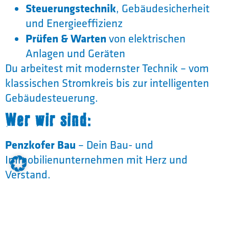
Steuerungstechnik
, Gebäudesicherheit
und Energieeffizienz
Prüfen & Warten
von elektrischen
Anlagen und Geräten
Du arbeitest mit modernster Technik – vom
klassischen Stromkreis bis zur intelligenten
Gebäudesteuerung.
Wer wir sind:
Penzkofer Bau
– Dein Bau- und
Immobilienunternehmen mit Herz und
Verstand.
Regen
Hauptsitz:
, mit Standorten in
Leiblfing
Gangkofen
Pörndorf
,
und
Niederbayern, Oberbayern
Baustellen in