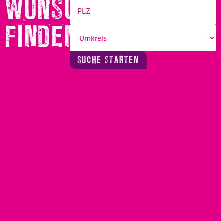
WUNSCHBERUF
FINDEN!
SUCHE STARTEN