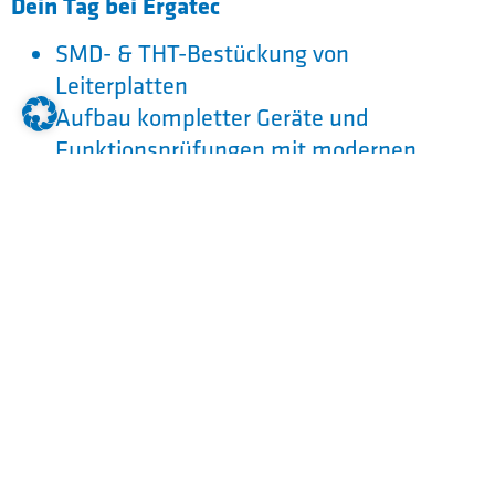
Dein Tag bei Ergatec
SMD- & THT-Bestückung von
Leiterplatten
Aufbau kompletter Geräte und
Funktionsprüfungen mit modernen
Mess-Tools
Anfertigen von Prüfadaptern sowie
Fehleranalyse und Reparatur
Das bringst du mit
Mindestens Mittlerer Schulabschluss
Begeisterung für Elektronik, Mathe &
Physik
Sorgfalt, Teamgeist und Lust, Neues zu
lernen
Darauf kannst du dich freuen