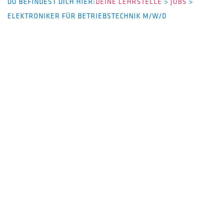
DU BEFINDEST DICH HIER:
DEINE LEHRSTELLE
>
JOBS
>
ELEKTRONIKER FÜR BETRIEBSTECHNIK M/W/D