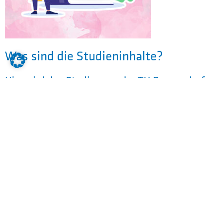
Was sind die Studieninhalte?
Hier wird das Studium an der TH Deggendorf
mit einer Berufsausbildung (mit IHK
Abschluss) im Ausbildungsbetrieb kombiniert.
Das Duales-Studium umfasst Inhalte in
Allgemeiner Elektrotechnik,
Automatisierungstechnik, Nachrichtentechnik
und Elektronik.
Die Studiengänge setzen sich aus einer
unterschiedlichen Anzahl von Modulen