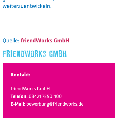
weiterzuentwickeln.
Quelle:
friendWorks GmbH
FRIENDWORKS GMBH
Kontakt:
friendWorks GmbH
Telefon:
09421 7550 400
E-Mail:
bewerbung@friendworks.de