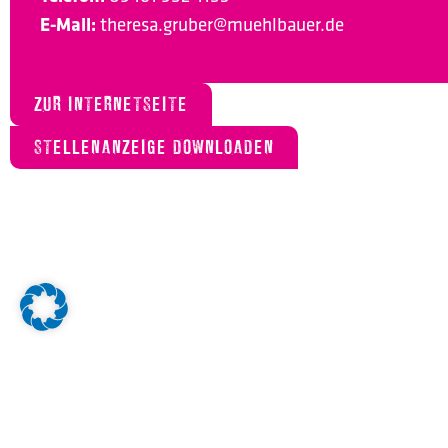
E-Mail:
theresa.gruber@muehlbauer.de
ZUR INTERNETSEITE
STELLENANZEIGE DOWNLOADEN