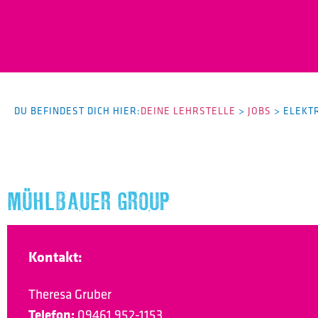
DU BEFINDEST DICH HIER:
DEINE LEHRSTELLE
>
JOBS
>
ELEKT
MÜHLBAUER GROUP
Kontakt:
Theresa Gruber
Telefon:
09461 952-1153