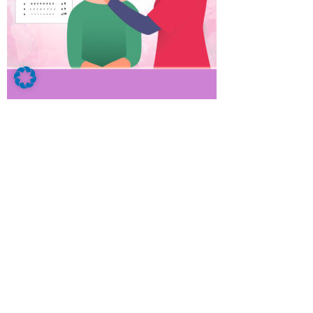
Deine Ausbildung bei MATT:
Kundenberatung
Verkauf
kleine Reparaturen
Bürotätigkeiten
Ausbildungszentrum mit Werkstatt
Blockunterricht in der Berufsschule mit
Unterbringung