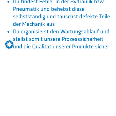
Du findest Fehler in der Hydraulik bzw.
Pneumatik und behebst diese
selbstständig und tauschst defekte Teile
der Mechanik aus
Du organisierst den Wartungsablauf und
stellst somit unsere Prozesssicherheit
und die Qualität unserer Produkte sicher
Was solltest Du mitbringen:
Du hast mindestens einen
Qualifizierenden Mittelschulabschluss
Du hast ein gutes technisches
Verständnis
Du verfügst über handwerkliches Geschick
und tüftelst gerne an Anlagen