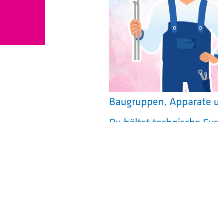
Baugruppen, Apparate 
Du hältst technische Sy
prüfst sie vor der Übe
direkt vor Ort und samm
Deine Ausbildung findet
Starte
der Berufsschule.
Teamwork und Möglichk