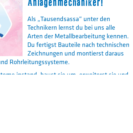
Anlagenmechaniker!
Als „Tausendsassa“ unter den
Technikern lernst du bei uns alle
Arten der Metallbearbeitung kennen.
Du fertigst Bauteile nach technischen
Zeichnungen und montierst daraus
und Rohrleitungssysteme.
steme instand, baust sie um, erweiterst sie und
rgabe. Gemeinsam mit deinem Team arbeitest du
elst Erfahrung bei spannenden Projekten.
 dual statt – bei uns im Unternehmen und in
 mit uns in eine Zukunft voller Technik,
eiten!