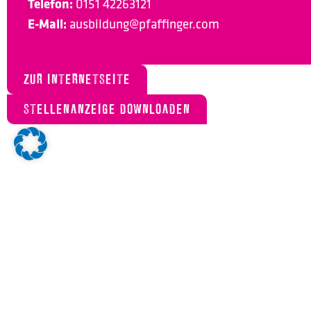
Telefon:
0151 42263121
E-Mail:
ausbildung@pfaffinger.com
ZUR INTERNETSEITE
STELLENANZEIGE DOWNLOADEN