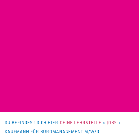
DU BEFINDEST DICH HIER:
DEINE LEHRSTELLE
>
JOBS
>
KAUFMANN FÜR BÜROMANAGEMENT M/W/D