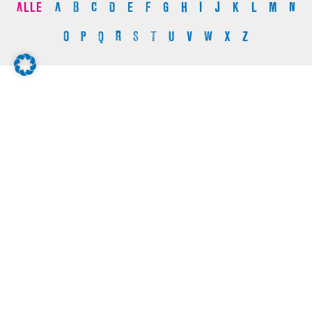
ALLE
A
B
C
D
E
F
G
H
I
J
K
L
M
N
O
P
Q
R
S
T
U
V
W
X
Z