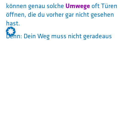
können genau solche
Umwege
oft Türen
öffnen, die du vorher gar nicht gesehen
hast.
Denn: Dein Weg muss nicht geradeaus
verlaufen, um dich ans Ziel zu bringen. Viele
Menschen, die heute erfolgreich sind, haben
einmal etwas anderes gemacht,
abgebrochen oder sind mehrfach
abgebogen. Jeder
Umweg
schenkt dir neue
Perspektiven, Erfahrungen und Kontakte –
und genau die machen dich später flexibler
und selbstbewusster.
Wenn du merkst, dass etwas nicht passt,
frag dich: Was habe ich gelernt? Vielleicht