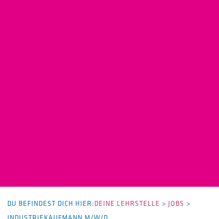
DU BEFINDEST DICH HIER:
DEINE LEHRSTELLE
>
JOBS
>
INDUSTRIEKAUFMANN M/W/D