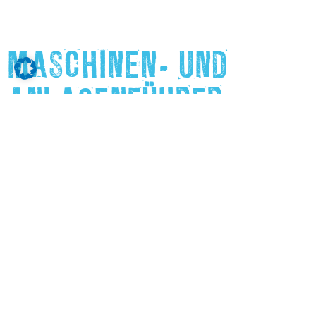
MASCHINEN- UND
ANLAGENFÜHRER
M/W/D