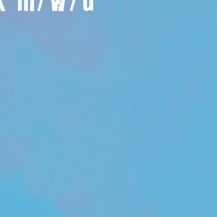
ik m/w/d