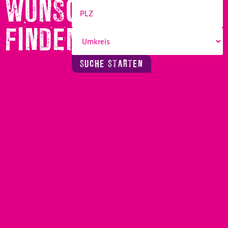
WUNSCHBERUF
FINDEN!
SUCHE STARTEN