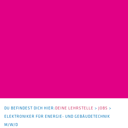
DU BEFINDEST DICH HIER:
DEINE LEHRSTELLE
>
JOBS
>
ELEKTRONIKER FÜR ENERGIE- UND GEBÄUDETECHNIK
M/W/D