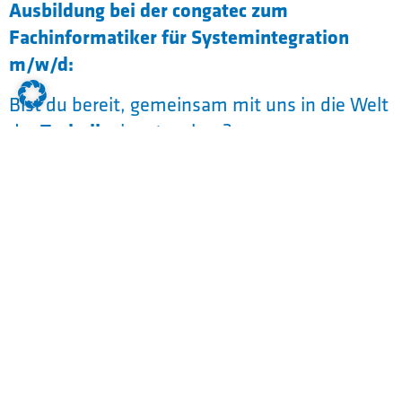
Ausbildung bei der congatec zum
Fachinformatiker für Systemintegration
m/w/d:
Bist du bereit, gemeinsam mit uns in die Welt
Technik
der
einzutauchen?
congatec
Eine Ausbildung bei
ist der perfekte
Start für Deine erfolgreiche Karriere.
Warum Ausbildung bei congatec?
Neben umfassenden Benefits, einem super
Azubi-Team, regelmäßigen Ausflügen und
Projekten, bist Du ab Tag eins aktiv im
Tagesgeschäft mit dabei und übernimmst