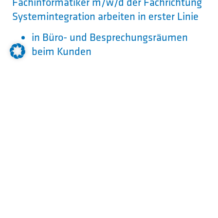
Fachinformatiker m/w/d der Fachrichtung
Systemintegration arbeiten in erster Linie
in Büro- und Besprechungsräumen
beim Kunden
Welcher Schulabschluss wird
erwartet?
Rechtlich ist keine bestimmte
Schulbildung vorgeschrieben. In der Praxis
stellen Betriebe überwiegend
Auszubildende mit Hochschulreife ein.