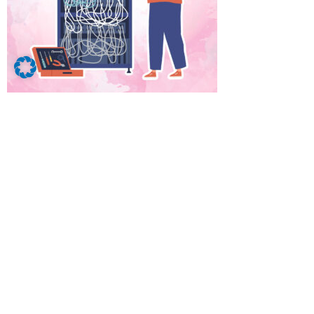
IT-Systemelektroniker m/w/d entwerfen,
installieren und konfigurieren Systeme,
Komponenten und Netzwerke der
Informationstechnologie (IT).
Hierzu beschaffen sie Hard- und Software,
passen diese an und installieren sie.