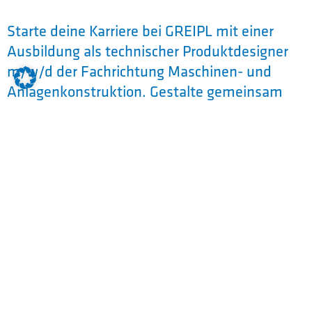
Starte deine Karriere bei GREIPL mit einer
Ausbildung als technischer Produktdesigner
m/w/d der Fachrichtung Maschinen- und
Anlagenkonstruktion. Gestalte gemeinsam
mit uns die Zukunft und werde Teil des
GREIPL-Teams!
Technische Produktdesigner m/w/d der
Fachrichtung Maschinen- und
Anlagenkonstruktion sind an der Entwicklung
von Anlagen, Maschinen und Fahrzeugen
beteiligt. Sie erstellen dreidimensionale
Datenmodelle und technische
Dokumentationen für Bauteile und
Baugruppen.