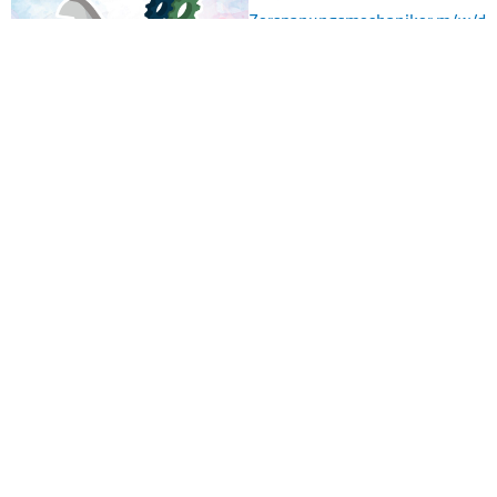
Zerspanungsmechaniker m/w/d
ist ein 3,5-jähriger anerkannter
Ausbildungsberuf in der
Industrie. Die Ausbildung findet
auch im Handwerk statt.
HIER KLICKEN
Zimmerer m/w/d
Zimmerer m/w/d ist ein 3-
jähriger anerkannter
Ausbildungsberuf in Industrie
und Handwerk.
HIER KLICKEN