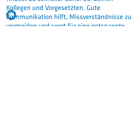
Kollegen und Vorgesetzten. Gute
Kommunikation hilft, Missverständnisse zu
vermeiden und sorgt für eine entspannte
Atmosphäre im Team.
Problemlösungskompetenz
ist ebenfalls
ein Muss. In deiner
Ausbildung
wirst du
immer wieder auf Herausforderungen
stoßen, und es kommt darauf an, wie du
damit umgehst. Wer Probleme schnell
erkennt und Lösungen findet, wird als
wertvoller Mitarbeiter wahrgenommen.
Letztlich sind beide
Soft Skills
wichtig:
Kommunikationsfähigkeit