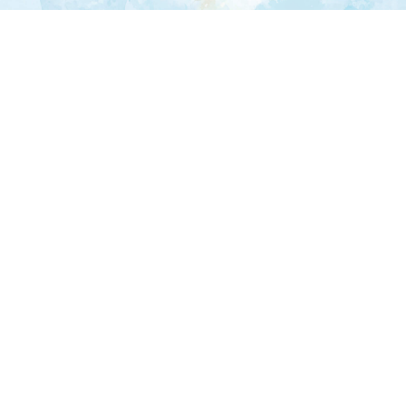
RIKA Verlags GmbH & Co.KG
Ludwigsplatz 32
94315 Straubing
(09421) 940 6900