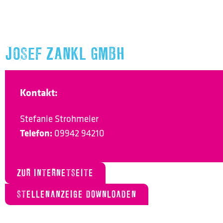
JOSEF ZANKL GMBH
Kontakt:
Stefanie Strohmeier
Telefon:
09942 94210
ZUR INTERNETSEITE
STELLENANZEIGE DOWNLOADEN