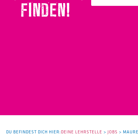
FINDEN!
DU BEFINDEST DICH HIER:
DEINE LEHRSTELLE
>
JOBS
>
MAURE