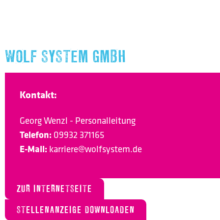
WOLF SYSTEM GMBH
Kontakt:
Georg Wenzl - Personalleitung
Telefon:
09932 371165
E-Mail:
karriere@wolfsystem.de
ZUR INTERNETSEITE
STELLENANZEIGE DOWNLOADEN