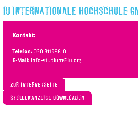
IU INTERNATIONALE HOCHSCHULE G
Kontakt:
Telefon:
030 31198810
E-Mail:
info-studium@iu.org
ZUR INTERNETSEITE
STELLENANZEIGE DOWNLOADEN