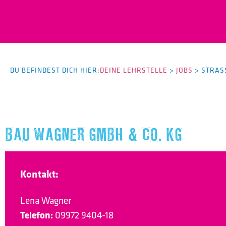
DU BEFINDEST DICH HIER:
DEINE LEHRSTELLE
>
JOBS
>
STRAS
BAU WAGNER GMBH & CO. KG
Kontakt:
Lena Wagner
Telefon:
09972 9404-18