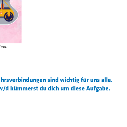
hren.
rsverbindungen sind wichtig für uns alle.
w/d kümmerst du dich um diese Aufgabe.
traßen und Plätzen bis hin zu großen
nterschiedlichste Verkehrswege. Du setzt
d Abzweige, verlegst
en und bedienst Geräte und Maschinen.