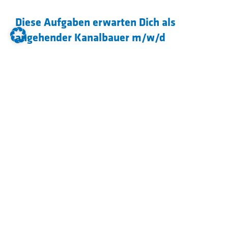
Diese Aufgaben erwarten Dich als
angehender Kanalbauer m/w/d
Überwachung von Erdarbeiten und
Umgang mit Geräten und Maschinen
Verlegung von Rohren und Leitungen
aus Stahl, Steinzeug, Kunststoff und
Stahlbeton
Setzen von Schächten
Durchführung von
Dichtheitsprüfungen
Reparaturarbeiten an bestehenden
Leitungen
Verfüllen und verdichten des