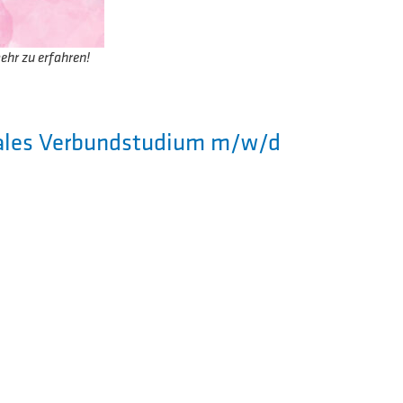
ehr zu erfahren!
Duales Verbundstudium m/w/d
tudium wird ein Bachelor mit einer
niert. Nach der einjährigen Ausbildungsphase
Studienstart. In den folgenden sieben
h Theorie- und Praxisphasen ab. Nach
 es zwei Abschlüsse zur Belohnung.
 bietet in den sechs Fakultäten aktuell über 50
udiengänge aus folgenden Bereichen: Technik,