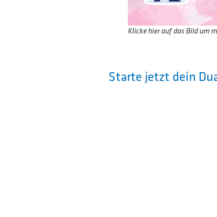
Klicke hier auf das Bild um m
Starte jetzt dein 
In eine dualen Verbunds
Berufsausbildung kombi
im Betrieb beginnt der 
Semestern wechseln sic
viereinhalb Jahren gibt
Die Hochschule Landshut
Bachelor- und Masterst