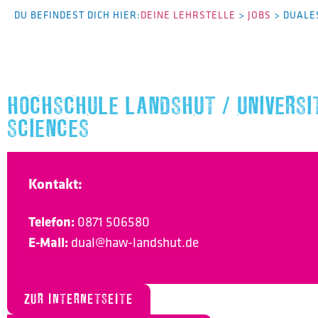
DU BEFINDEST DICH HIER:
DEINE LEHRSTELLE
>
JOBS
>
DUALE
HOCHSCHULE LANDSHUT / UNIVERSIT
SCIENCES
Kontakt:
Telefon:
0871 506580
E-Mail:
dual@haw-landshut.de
ZUR INTERNETSEITE