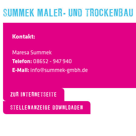
SUMMEK MALER- UND TROCKENBAU
Kontakt:
Maresa Summek
Telefon:
08652 - 947 940
E-Mail:
info@summek-gmbh.de
ZUR INTERNETSEITE
STELLENANZEIGE DOWNLOADEN