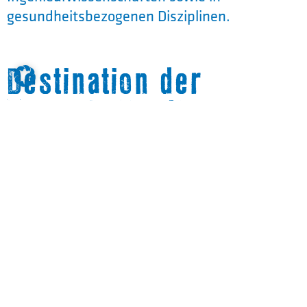
gesundheitsbezogenen Disziplinen.
Destination der
Zukunft: Studiere
Tourismusmanagement
Spannende Aufgabenfelder erwarten Dich.
Von nachhaltigem Tourismus bis zur E-
Touristik. Von der Planung kompletter
Urlaubsreisen bis zur Vermarktung ganzer
Urlaubsregionen. Mit Deinem
Studium Tourismusmanagement an der IU
Internationalen Hochschule (IU) sorgst Du