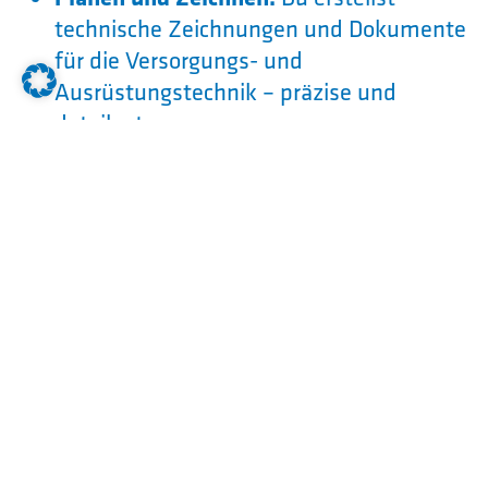
technische Zeichnungen und Dokumente
für die Versorgungs- und
Ausrüstungstechnik – präzise und
detailgetreu.
Digitales Konstruieren (CAD):
Mit
modernster CAD-Software und IT-
Systemen entwirfst du komplexe Anlagen
und 3D-Modelle.
Berechnung und Technik:
Du führst
fachspezifische Berechnungen durch und
beurteilst, welche Fertigungs- und
Montagetechniken für die technische
Ausrüstung am besten geeignet sind.
Projektmanagement:
Du koordinierst
Planungsabläufe, behältst wirtschaftliche