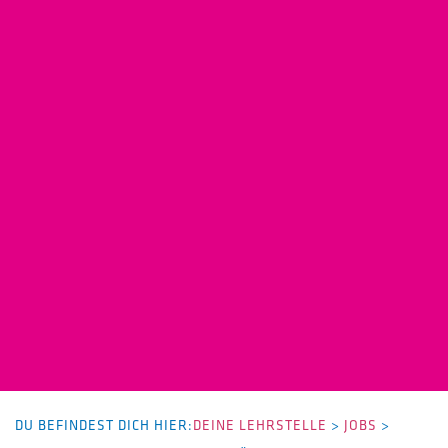
DU BEFINDEST DICH HIER:
DEINE LEHRSTELLE
>
JOBS
>