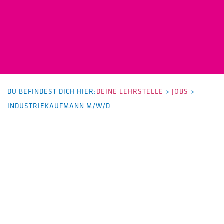
DU BEFINDEST DICH HIER:
DEINE LEHRSTELLE
>
JOBS
>
INDUSTRIEKAUFMANN M/W/D