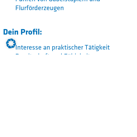
Flurförderzeugen
Dein Profil:
Interesse an praktischer Tätigkeit
Bereitschaft und Fähigkeit zur
Teamarbeit
Zuverlässigkeit und Ordnungssinn
Interesse an modernen Informations- u.
Kommunikationstechniken
Umstellungsfähigkeit (wechselnde
Aufgabengebiete)
Umsichtiges Arbeiten
Gute rechnerische Fähigkeiten
Gute körperliche Fitness und