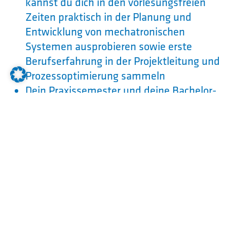
kannst du dich in den vorlesungsfreien
Zeiten praktisch in der Planung und
Entwicklung von mechatronischen
Systemen ausprobieren sowie erste
Berufserfahrung in der Projektleitung und
Prozessoptimierung sammeln
Dein Praxissemester und deine Bachelor-
Arbeit absolvierst Du bei Rohde &
Schwarz
Das Studium schließt du nach dem
siebten Studiensemester
(Regelstudienzeit) mit dem Bachelor of
Engineering Mechatronik und
Projektmanagement für digitale
Produktion am Technologie Campus
Cham ab