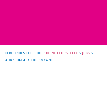
DU BEFINDEST DICH HIER:
DEINE LEHRSTELLE
>
JOBS
>
FAHRZEUGLACKIERER M/W/D