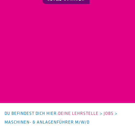
DU BEFINDEST DICH HIER:
DEINE LEHRSTELLE
>
JOBS
>
MASCHINEN- & ANLAGENFÜHRER M/W/D