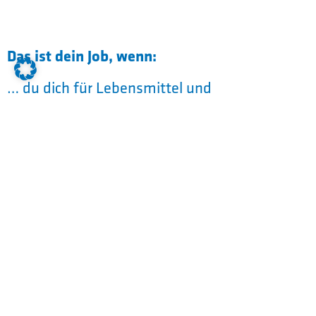
Das ist dein Job, wenn:
… du dich für Lebensmittel und
Naturwissenschaften interessierst,
technisches Verständnis mitbringst und
gewissenhaft arbeitest.
Schon gewusst?
Hier hast du Aufstiegsmöglichkeiten und
kannst später durch Weiterbildungen den
Meister oder Techniker machen.