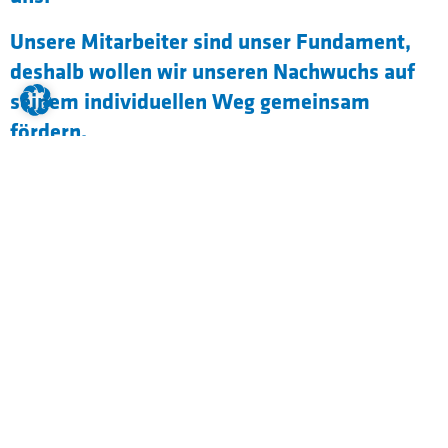
Unsere Mitarbeiter sind unser Fundament,
deshalb wollen wir unseren Nachwuchs auf
seinem individuellen Weg gemeinsam
fördern.
Ausbildungsinhalte:
Kombination aus Studium an der
Hochschule und Ausbildung im Betrieb
(Kennenlernen verschiedenster Abläufe
wie z.B. Einkauf, Vertrieb, Finanz- und
Rechnungswesen und Personal)
Nach 3 Jahren Abschlussprüfung zum
Industriekaufmann (m/w/d)