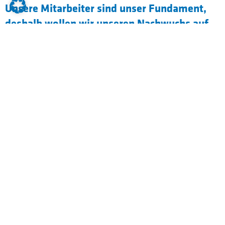
Unsere Mitarbeiter sind unser Fundament,
deshalb wollen wir unseren Nachwuchs auf
seinem individuellen Weg gemeinsam
fördern.
Das gewisse Etwas in deinem Dualen
Studium in der Fachrichtung
Bauingenieurwesen
Umfassende Betreuung durch Ausbilder,
Ausbildungsbetreuer und Paten
Stärkung der Azubigemeinschaft durch
Azubiausflüge und After-Work-Activity
Einführungsveranstaltungen für den
Einstieg ins Unternehmen