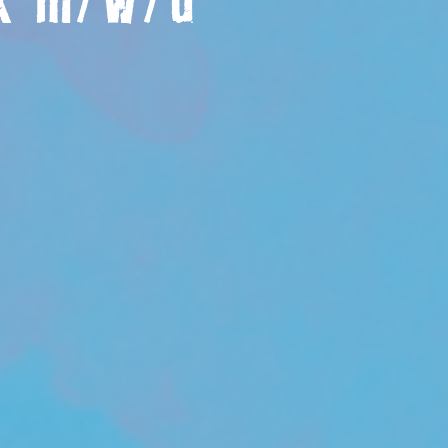
ik m/w/d