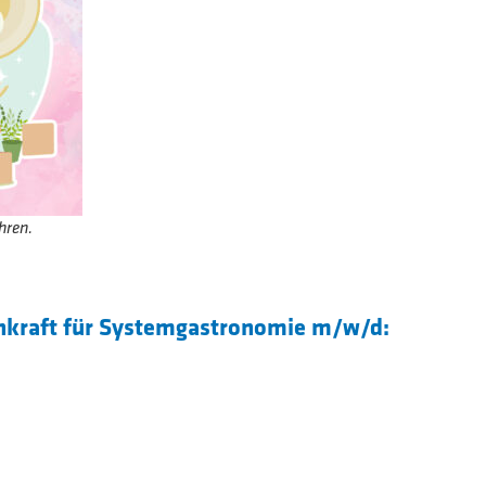
hren.
chkraft für Systemgastronomie m/w/d:
ganisation der Abläufe in unseren Bäckereicafés
gegebenen Standards
ten