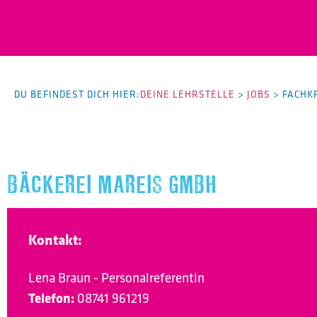
DU BEFINDEST DICH HIER:
DEINE LEHRSTELLE
>
JOBS
>
FACHK
BÄCKEREI MAREIS GMBH
Kontakt:
Lena Braun - Personalreferentin
Telefon:
08741 961219