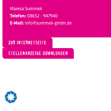
Maresa Summek
Telefon:
08652 - 947940
E-Mail:
info@summek-gmbh.de
ZUR INTERNETSEITE
STELLENANZEIGE DOWNLOADEN