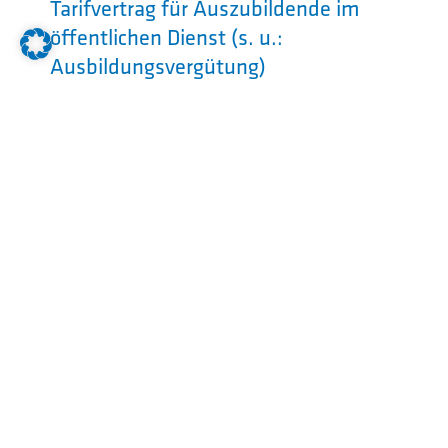
Tarifvertrag für Auszubildende im
öffentlichen Dienst (s. u.:
Ausbildungsvergütung)
500€ Starterprämie
400€ Prämie bei erfolgreicher
Abschlussprüfung (Erstprüfung)
Förderung für Deine Mobilität (Zuschuss
für Bahntickets oder Tankgutschein)
Leistungen der betrieblichen
Gesundheitsförderung, z. B. Zuschüsse
für gesundheitsfördernde Kurse,
Zuschuss Fitnessstudiobeitrag, Yogakurs,
usw.
Zusicherung eines festen Dienstortes
kostenlose Online-Fachbibliothek
(Springer- und Thieme-Verlag)