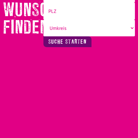
WUNSCHBERUF
FINDEN!
SUCHE STARTEN