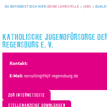
DU BEFINDEST DICH HIER:
DEINE LEHRSTELLE
>
JOBS
>
DUALE
KATHOLISCHE JUGENDFÜRSORGE DER
REGENSBURG E. V.
Kontakt:
E-Mail:
recruiting@kjf-regensburg.de
ZUR INTERNETSEITE
STELLENANZEIGE DOWNLOADEN