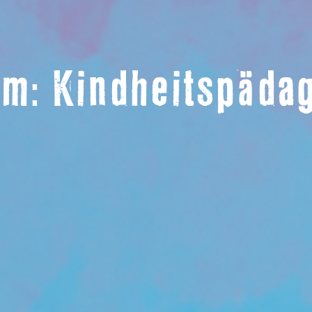
um: Kindheitspäda