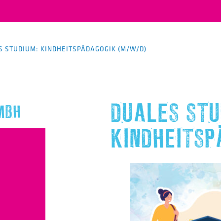
S STUDIUM: KINDHEITSPÄDAGOGIK (M/W/D)
DUALES STU
MBH
KINDHEITSP