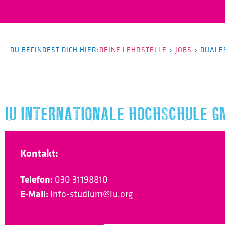
DU BEFINDEST DICH HIER:
DEINE LEHRSTELLE
>
JOBS
>
DUALE
IU INTERNATIONALE HOCHSCHULE G
Kontakt:
Telefon:
030 31198810
E-Mail:
info-studium@iu.org