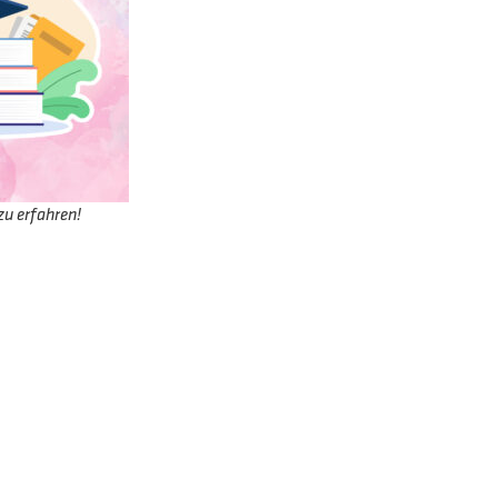
zu erfahren!
ochschule – Studiere
wie es zu dir passt.