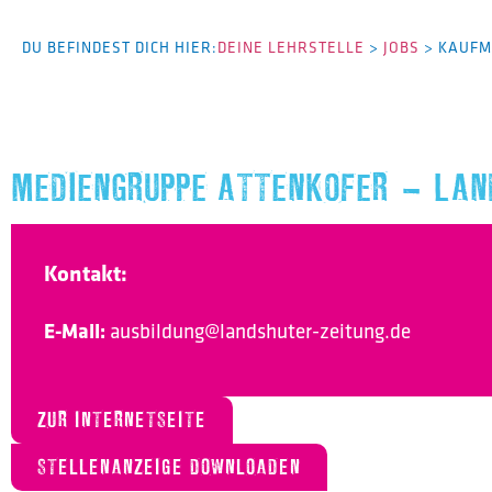
DU BEFINDEST DICH HIER:
DEINE LEHRSTELLE
>
JOBS
>
KAUFM
MEDIENGRUPPE ATTENKOFER – LAN
Kontakt:
E-Mail:
ausbildung@landshuter-zeitung.de
ZUR INTERNETSEITE
STELLENANZEIGE DOWNLOADEN