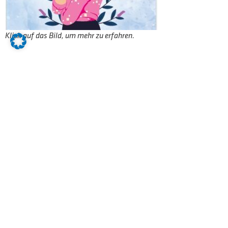
Klick auf das Bild, um mehr zu erfahren.
Starte jetzt dein Praktikum bei der
Kasberger Baustoff GmbH und lerne
die Welt des Bauens kennen.
Dein Arbeitsplatz verspricht:
eine konzeptionelle und praxisorientierte
Ausbildung
ein abwechslungsreiches Tätigkeitsfeld
Sonderleistungen, wie Urlaubs- und
Weihnachtsgeld