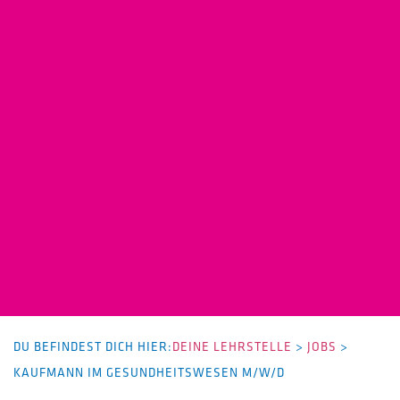
DU BEFINDEST DICH HIER:
DEINE LEHRSTELLE
>
JOBS
>
KAUFMANN IM GESUNDHEITSWESEN M/W/D